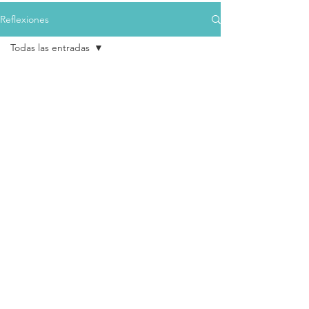
Reflexiones
Todas las entradas
Todas las entradas
En caso de
emergencia... ¡No
Crianza
rompa el vidrio!
Educación
29 nov 2010
5 min de lectura
Desarrollo humano
Convivencia y
comunicación
SENTIDO VITAL ®
Bogotá, Colombia​