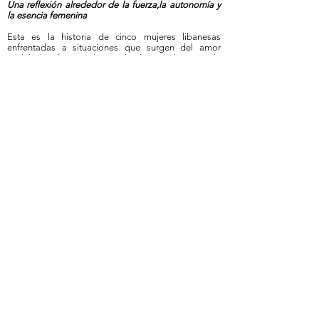
Una reflexión alrededor de la fuerza,la autonomía y
la esencia femenina
Esta es la historia de cinco mujeres libanesas
enfrentadas a situaciones que surgen del amor
prohibido, las ataduras de las tradiciones, la
represión sexual, la lucha por aceptar el proceso
natural de envejecimiento con la edad y el
enfrentamiento entre el deber y el deseo.
Fecha:
Jueves 15 de agosto
de 2019
Hora:
6:30 a 9:00 PM
Cupo:
200 personas
Lugar:
Auditorio Gimnasio Femenino
Dirección:
Carrera 7 #128-40
*ENTRADA LIBRE**
Más información...
Miércoles
Julio 24 de 2019