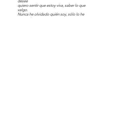
desee
quiero sentir que estoy viva, saber lo que
valgo.
Nunca he olvidado quién soy, sólo lo he
apartado,
quizá nunca tuve alternativa, sólo la
voluntad de estar viva.
Lo único que quiero es ser feliz siendo
quien soy,
ser fuerte y ser libre, ver surgir el día
después de la noche.
Aquí estoy, mi vida es sólo mía,
y el paraíso que pensé que estaba ahí, lo
descubriré en otra parte.
Quiero sentir que he vivido mi vida...
Inscribirse...