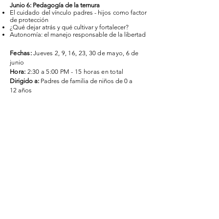
Junio 6​: Pedagogía de la ternura
El cuidado del vínculo padres - hijos como factor
de protección
¿Qué dejar atrás y qué cultivar y fortalecer?
Autonomía: el manejo responsable de la libertad
Fechas:
Jueves 2, 9, 16, 23, 30 de mayo, 6 de
junio
Hora:
2:30 a 5:00 PM - 15 horas en total
Dirigido a:
Padres de familia de niños de 0 a
12 años
Cupo:
25 personas
Lugar:
Calle 92 #16-11 - UNIANDINOS
Costo:
$300,000 por persona las 6 reuniones
Forma de pago:
contado
Pago anticipado:
$280,000 hasta abril 24
Nota:
El costo incluye material de trabajo,
memorias en formato digital y refrigerios.
​DINÁMICA DE TRABAJO:
A través de presentación de los temas, espacios
de sensibilización, aquietamiento, trabajo de
grupo, lecturas y videos cortos, lecturas en casa,
preguntas y diálogos de reflexión y experiencias
individuales y participativas diseñadas para