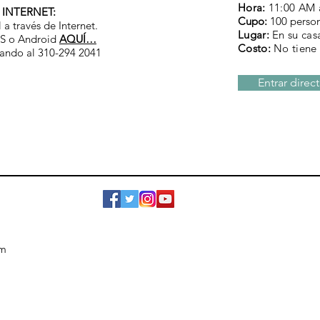
Hora:
11:00 AM 
 INTERNET:
Cupo:
100 perso
 a través de Internet.
Lugar:
En su casa
OS o Android
AQUÍ…
Costo:
No tiene 
mando al 310-294 2041
Entrar direc
om